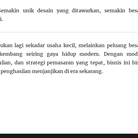
makin unik desain yang ditawarkan, semakin bes
i.
 bukan lagi sekadar usaha kecil, melainkan peluang bes
rkembang seiring gaya hidup modern. Dengan mod
hlian, dan strategi pemasaran yang tepat, bisnis ini bi
penghasilan menjanjikan di era sekarang.