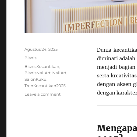
Posted
Agustus 24, 2025
Dunia kecantik
on
Categories
Bisnis
diminati adala
Tags
BisnisKecantikan
,
menjadi bagian
BisnisNailArt
,
NailArt
,
serta kreativita
SalonKuku
,
dengan aksen gl
TrenKecantikan2025
dengan karakte
on
Leave a comment
Bisnis
Nail
Art
yang
Mengapa 
Sedang
Ramai