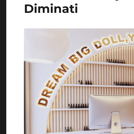
Diminati