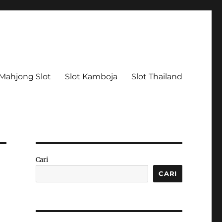
Mahjong Slot
Slot Kamboja
Slot Thailand
Cari
CARI