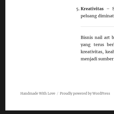
Kreativitas
– Se
peluang diminat
Bisnis nail art
yang terus be
kreativitas, kea
menjadi sumber 
Handmade With Love
Proudly powered by WordPress