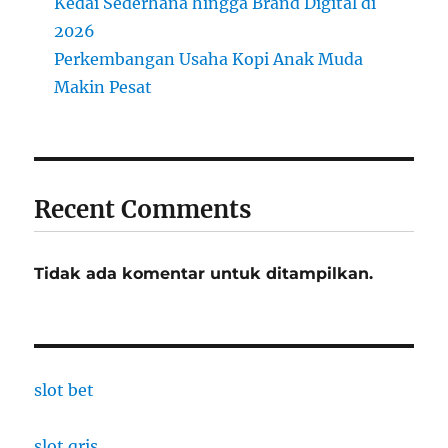
Kedai Sederhana hingga Brand Digital di
2026
Perkembangan Usaha Kopi Anak Muda
Makin Pesat
Recent Comments
Tidak ada komentar untuk ditampilkan.
slot bet
slot qris