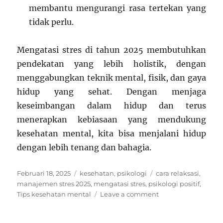
membantu mengurangi rasa tertekan yang
tidak perlu.
Mengatasi stres di tahun 2025 membutuhkan
pendekatan yang lebih holistik, dengan
menggabungkan teknik mental, fisik, dan gaya
hidup yang sehat. Dengan menjaga
keseimbangan dalam hidup dan terus
menerapkan kebiasaan yang mendukung
kesehatan mental, kita bisa menjalani hidup
dengan lebih tenang dan bahagia.
Posted
Categories
Tags
Februari 18, 2025
kesehatan
,
psikologi
cara relaksasi
,
on
manajemen stres 2025
,
mengatasi stres
,
psikologi positif
,
on
Tips kesehatan mental
Leave a comment
Cara
Efektif