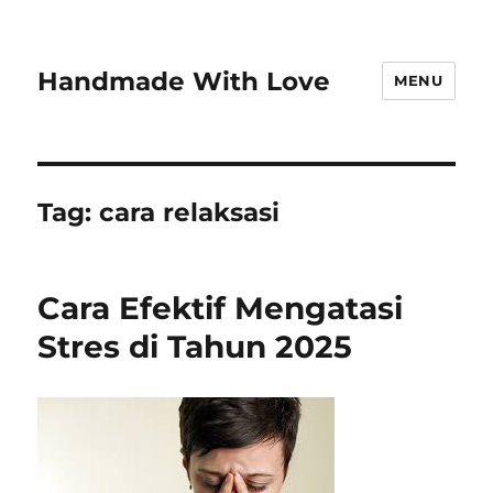
Handmade With Love
MENU
Tag:
cara relaksasi
Cara Efektif Mengatasi
Stres di Tahun 2025