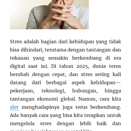
Stres adalah bagian dari kehidupan yang tidak
bisa dihindari, terutama dengan tantangan dan
tekanan yang semakin berkembang di era
digital saat ini. Di tahun 2025, dunia terus
berubah dengan cepat, dan stres sering kali
datang dari berbagai aspek kehidupan—
pekerjaan, teknologi, hubungan, hingga
tantangan ekonomi global. Namun, cara kita
slot
menghadapinya juga terus berkembang.
Ada banyak cara yang bisa kita terapkan untuk
mengelola stres dengan lebih baik dan