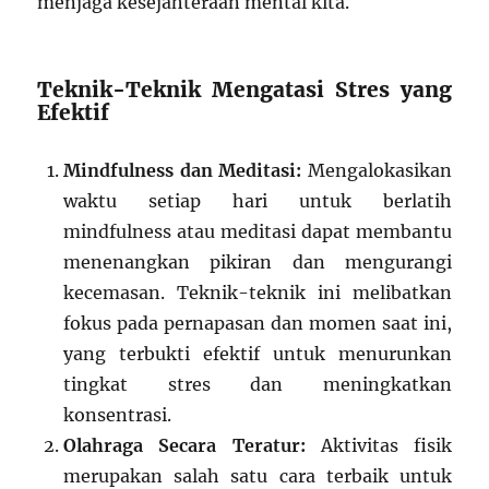
menjaga kesejahteraan mental kita.
Teknik-Teknik Mengatasi Stres yang
Efektif
Mindfulness dan Meditasi:
Mengalokasikan
waktu setiap hari untuk berlatih
mindfulness atau meditasi dapat membantu
menenangkan pikiran dan mengurangi
kecemasan. Teknik-teknik ini melibatkan
fokus pada pernapasan dan momen saat ini,
yang terbukti efektif untuk menurunkan
tingkat stres dan meningkatkan
konsentrasi.
Olahraga Secara Teratur:
Aktivitas fisik
merupakan salah satu cara terbaik untuk