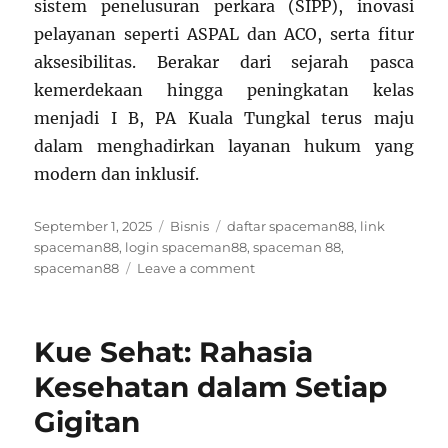
sistem penelusuran perkara (SIPP), inovasi
pelayanan seperti ASPAL dan ACO, serta fitur
aksesibilitas. Berakar dari sejarah pasca
kemerdekaan hingga peningkatan kelas
menjadi I B, PA Kuala Tungkal terus maju
dalam menghadirkan layanan hukum yang
modern dan inklusif.
Posted
Categories
Tags
September 1, 2025
Bisnis
daftar spaceman88
,
link
on
spaceman88
,
login spaceman88
,
spaceman 88
,
on
spaceman88
Leave a comment
Situs
Web
Pengadilan
Kue Sehat: Rahasia
Agama
Kuala
Kesehatan dalam Setiap
Tungkal
Gigitan
–
Portal