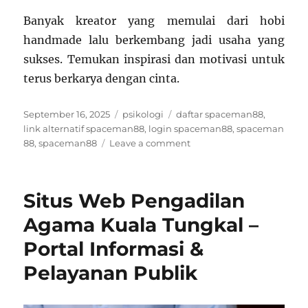
Banyak kreator yang memulai dari hobi
handmade lalu berkembang jadi usaha yang
sukses. Temukan inspirasi dan motivasi untuk
terus berkarya dengan cinta.
Posted
Categories
Tags
September 16, 2025
psikologi
daftar spaceman88
,
on
link alternatif spaceman88
,
login spaceman88
,
spaceman
on
88
,
spaceman88
Leave a comment
Handmade
With
Love:
Situs Web Pengadilan
Cerita
di
Agama Kuala Tungkal –
Balik
Portal Informasi &
Setiap
Karya
Pelayanan Publik
Unik