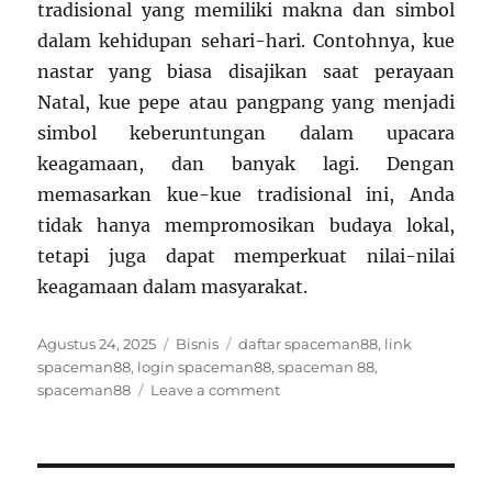
tradisional yang memiliki makna dan simbol
dalam kehidupan sehari-hari. Contohnya, kue
nastar yang biasa disajikan saat perayaan
Natal, kue pepe atau pangpang yang menjadi
simbol keberuntungan dalam upacara
keagamaan, dan banyak lagi. Dengan
memasarkan kue-kue tradisional ini, Anda
tidak hanya mempromosikan budaya lokal,
tetapi juga dapat memperkuat nilai-nilai
keagamaan dalam masyarakat.
Posted
Categories
Tags
Agustus 24, 2025
Bisnis
daftar spaceman88
,
link
on
spaceman88
,
login spaceman88
,
spaceman 88
,
on
spaceman88
Leave a comment
Kue
Sehat:
Rahasia
Kesehatan