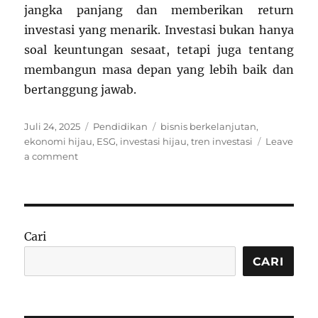
jangka panjang dan memberikan return
investasi yang menarik. Investasi bukan hanya
soal keuntungan sesaat, tetapi juga tentang
membangun masa depan yang lebih baik dan
bertanggung jawab.
Posted
Categories
Tags
Juli 24, 2025
Pendidikan
bisnis berkelanjutan
,
on
ekonomi hijau
,
ESG
,
investasi hijau
,
tren investasi
Leave
on
a comment
Kenapa
Bisnis
Berbasis
Keberlanjutan
Makin
Cari
Dilirik
Investor?
CARI
Ini
Jawabannya