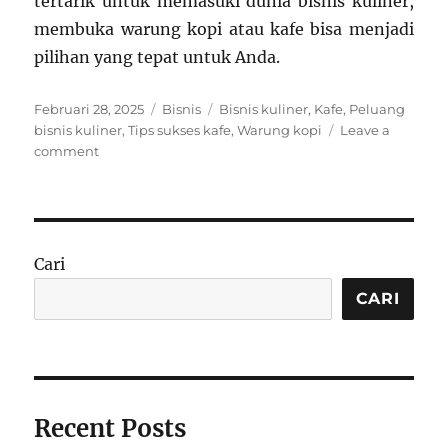
tertarik untuk memasuki dunia bisnis kuliner,
membuka warung kopi atau kafe bisa menjadi
pilihan yang tepat untuk Anda.
Posted
Categories
Tags
Februari 28, 2025
Bisnis
Bisnis kuliner
,
Kafe
,
Peluang
on
bisnis kuliner
,
Tips sukses kafe
,
Warung kopi
Leave a
on
comment
Bisnis
Kuliner:
Menjadi
Sukses
dengan
Cari
Warung
Kopi
CARI
dan
Kafe
Recent Posts