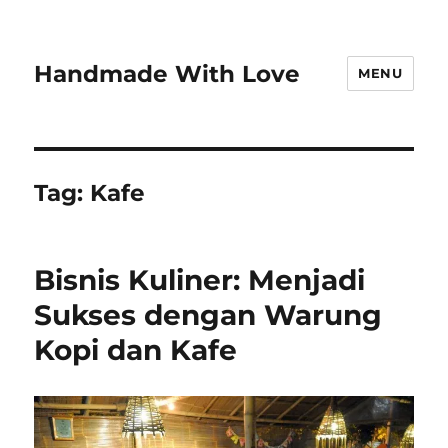
Handmade With Love
MENU
Tag:
Kafe
Bisnis Kuliner: Menjadi
Sukses dengan Warung
Kopi dan Kafe