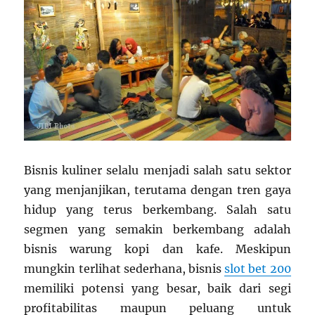
Bisnis kuliner selalu menjadi salah satu sektor
yang menjanjikan, terutama dengan tren gaya
hidup yang terus berkembang. Salah satu
segmen yang semakin berkembang adalah
bisnis warung kopi dan kafe. Meskipun
mungkin terlihat sederhana, bisnis
slot bet 200
memiliki potensi yang besar, baik dari segi
profitabilitas maupun peluang untuk