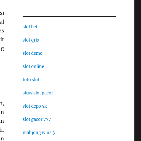
si
al
slot bet
as
ir
slot qris
ng
slot demo
slot online
toto slot
situs slot gacor
m,
slot depo 5k
an
slot gacor 777
an
h.
mahjong wins 3
an