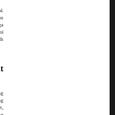
l.
an
ga
mi
ih
t
ng
ng
t,
ng