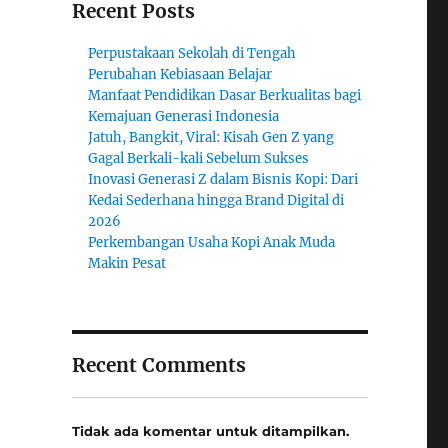
Recent Posts
Perpustakaan Sekolah di Tengah
Perubahan Kebiasaan Belajar
Manfaat Pendidikan Dasar Berkualitas bagi
Kemajuan Generasi Indonesia
Jatuh, Bangkit, Viral: Kisah Gen Z yang
Gagal Berkali-kali Sebelum Sukses
Inovasi Generasi Z dalam Bisnis Kopi: Dari
Kedai Sederhana hingga Brand Digital di
2026
Perkembangan Usaha Kopi Anak Muda
Makin Pesat
Recent Comments
Tidak ada komentar untuk ditampilkan.