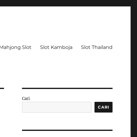
Mahjong Slot
Slot Kamboja
Slot Thailand
Cari
CARI