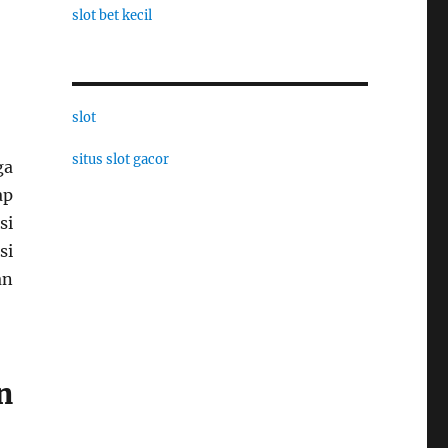
slot bet kecil
slot
situs slot gacor
ga
ap
si
si
an
n