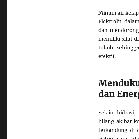
Minum air kelap
Elektrolit dal
dan mendorong 
memiliki sifat 
tubuh, sehingga
efektif.
Menduku
dan Ener
Selain hidrasi
hilang akibat k
terkandung di 
sistem saraf, d