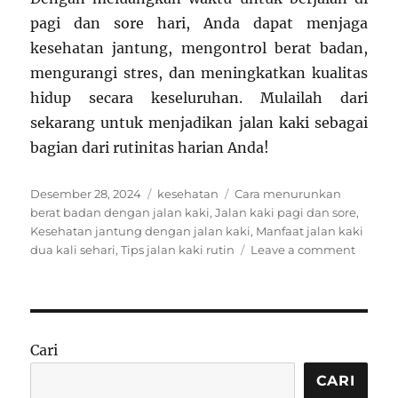
pagi dan sore hari, Anda dapat menjaga
kesehatan jantung, mengontrol berat badan,
mengurangi stres, dan meningkatkan kualitas
hidup secara keseluruhan. Mulailah dari
sekarang untuk menjadikan jalan kaki sebagai
bagian dari rutinitas harian Anda!
Posted
Categories
Tags
Desember 28, 2024
kesehatan
Cara menurunkan
on
berat badan dengan jalan kaki
,
Jalan kaki pagi dan sore
,
Kesehatan jantung dengan jalan kaki
,
Manfaat jalan kaki
on
dua kali sehari
,
Tips jalan kaki rutin
Leave a comment
Manfaa
Jalan
Kaki
2
Kali
Cari
Sehari
untuk
CARI
Keseha