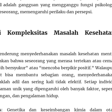
l
adalah gangguan yang mengganggu fungsi psikolog
eseorang, memengaruhi perilaku dan persepsi.
 Kompleksitas Masalah Kesehata
cenderung menyederhanakan masalah kesehatan ment
kan bahwa seseorang yang merasa tertekan atau cem
bih bersyukur” atau “mencoba berpikir positif.” Walaup
but bisa membantu sebagian orang, menyederhanak
aklah adil dan sering kali tidak efektif. Setiap indivi
aman unik yang dipengaruhi oleh banyak faktor, seper
ungan, dan pengalaman hidup.
s
: Genetika dan keseimbangan kimia dalam ot