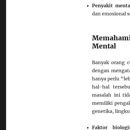
Penyakit menta
dan emosional s
Memahami
Mental
Banyak orang 
dengan mengata
hanya perlu “le
hal-hal terse
masalah ini tid
memiliki pengal
genetika, lingk
Faktor biologi