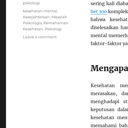
on
Categories
psikologi
sering kali dia
Tags
kesehatan mental
,
bet 100
kompleks
Kesejahteraan
,
Masalah
bahwa kesehat
Psikologis
,
Pemahaman
diselesaikan h
Kesehatan
,
Psikologi
mental memerlu
on
Leave a comment
Psikologi:
faktor-faktor y
Memahami
Konsep
Kesehatan
Mengapa 
Mental
Tanpa
Menyederhanakan
Masalah
Kesehatan men
yang
merasakan, da
Kompleks
menghadapi st
keputusan dala
kesehatan ment
memahami bahw