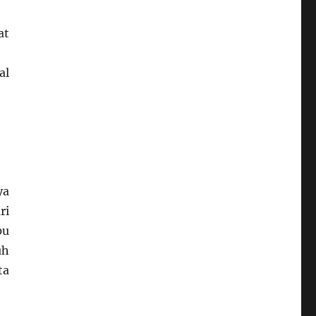
at
al
ya
ri
pu
uh
ta