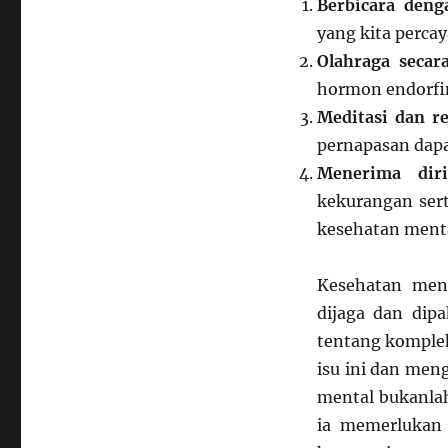
Berbicara deng
yang kita perca
Olahraga secara
hormon endorfi
Meditasi dan re
pernapasan dap
Menerima diri
kekurangan sert
kesehatan menta
Kesehatan ment
dijaga dan di
tentang komple
isu ini dan men
mental bukanlah
ia memerlukan 