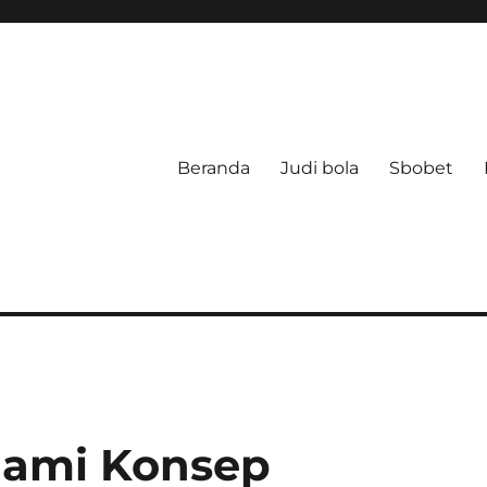
Beranda
Judi bola
Sbobet
hami Konsep