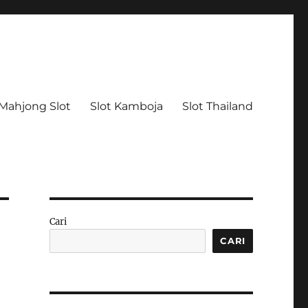
Mahjong Slot
Slot Kamboja
Slot Thailand
Cari
CARI