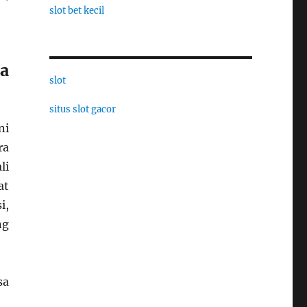
slot bet kecil
a
slot
situs slot gacor
ni
ra
li
at
i,
ng
sa