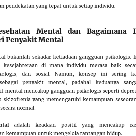
n pendekatan yang tepat untuk setiap individu.
esehatan Mental dan Bagaimana I
ri Penyakit Mental
l bukanlah sekadar ketiadaan gangguan psikologis. I
 kesejahteraan di mana individu merasa baik seca
kologis, dan sosial. Namun, konsep ini sering ka
n sebagai penyakit mental, padahal keduanya sang
it mental mencakup gangguan psikologis seperti depres
u skizofrenia yang memengaruhi kemampuan seseora
 secara normal.
tal
adalah keadaan positif yang mencakup ra
dan kemampuan untuk mengelola tantangan hidup.