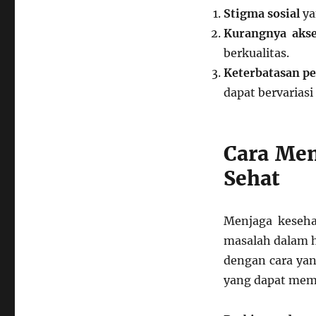
Stigma sosial
ya
Kurangnya aks
berkualitas.
Keterbatasan 
dapat bervariasi
Cara Me
Sehat
Menjaga keseha
masalah dalam h
dengan cara yan
yang dapat mem