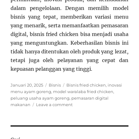
dalam pengelolaan. Dengan memilih model
bisnis yang tepat, memberikan variasi menu
yang menarik, serta memanfaatkan pemasaran
digital, bisnis fried chicken bisa menjadi usaha
yang menguntungkan. Keberhasilan bisnis ini
tidak hanya ditentukan oleh produk yang lezat,
tetapi juga oleh pelayanan yang cepat dan
kepuasan pelanggan yang tinggi.
Posted
Categories
Tags
Januari 20, 2025
Bisnis
Bisnis fried chicken
,
inovasi
on
menu ayam goreng
,
model waralaba fried chicken
,
peluang usaha ayam goreng
,
pemasaran digital
on
makanan
Leave a comment
Bisnis
Fried
Chicken:
Peluang
Menguntungkan