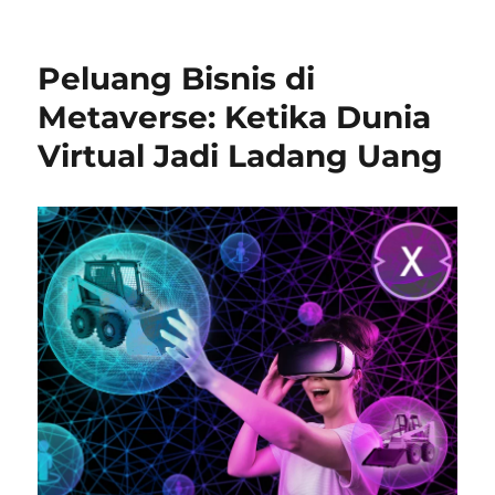
Bisnis
Kreatif
di
Peluang Bisnis di
Era
Digital:
Metaverse: Ketika Dunia
Dari
Virtual Jadi Ladang Uang
NFT
hingga
Ekonomi
Pembuat
Konten