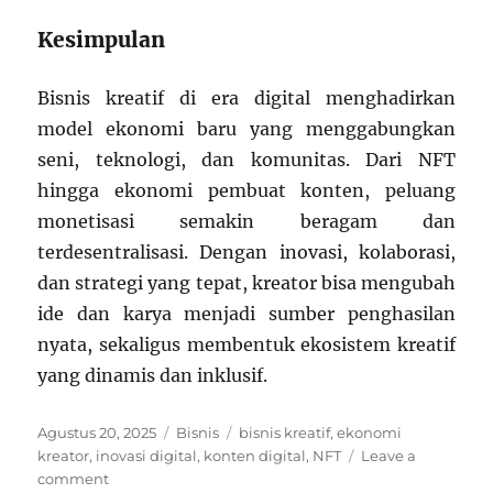
Kesimpulan
Bisnis kreatif di era digital menghadirkan
model ekonomi baru yang menggabungkan
seni, teknologi, dan komunitas. Dari NFT
hingga ekonomi pembuat konten, peluang
monetisasi semakin beragam dan
terdesentralisasi. Dengan inovasi, kolaborasi,
dan strategi yang tepat, kreator bisa mengubah
ide dan karya menjadi sumber penghasilan
nyata, sekaligus membentuk ekosistem kreatif
yang dinamis dan inklusif.
Posted
Categories
Tags
Agustus 20, 2025
Bisnis
bisnis kreatif
,
ekonomi
on
kreator
,
inovasi digital
,
konten digital
,
NFT
Leave a
on
comment