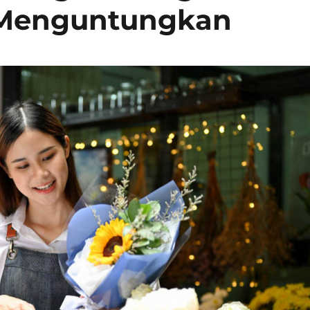
g Menguntungkan