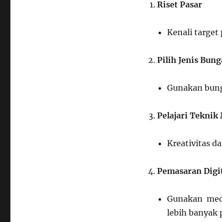
Riset Pasar
Kenali target
Pilih Jenis Bung
Gunakan bunga
Pelajari Teknik
Kreativitas d
Pemasaran Digi
Gunakan medi
lebih banyak 