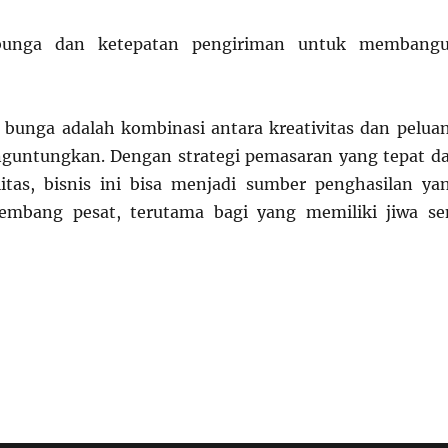
 bunga dan ketepatan pengiriman untuk membang
 bunga adalah kombinasi antara kreativitas dan pelua
guntungkan. Dengan strategi pemasaran yang tepat d
itas, bisnis ini bisa menjadi sumber penghasilan ya
kembang pesat, terutama bagi yang memiliki jiwa se