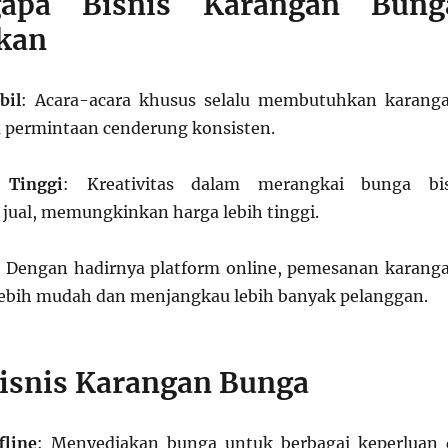
apa Bisnis Karangan Bung
kan
bil
: Acara-acara khusus selalu membutuhkan karang
 permintaan cenderung konsisten.
 Tinggi
: Kreativitas dalam merangkai bunga bi
jual, memungkinkan harga lebih tinggi.
: Dengan hadirnya platform online, pemesanan karang
ebih mudah dan menjangkau lebih banyak pelanggan.
Bisnis Karangan Bunga
fline
: Menyediakan bunga untuk berbagai keperluan 