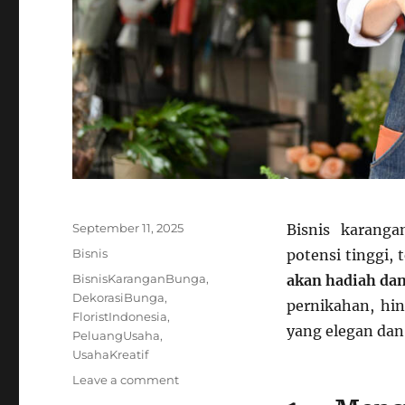
Posted
September 11, 2025
Bisnis karang
on
Categories
Bisnis
potensi tinggi, 
Tags
BisnisKaranganBunga
,
akan hadiah dan
DekorasiBunga
,
pernikahan, hin
FloristIndonesia
,
yang elegan dan
PeluangUsaha
,
UsahaKreatif
on
Leave a comment
Peluang