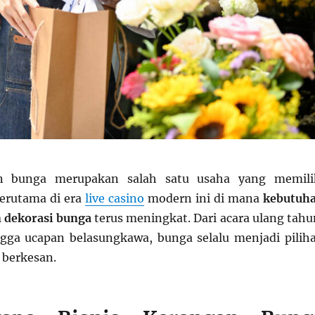
an bunga merupakan salah satu usaha yang memili
terutama di era
live casino
modern ini di mana
kebutuh
 dekorasi bunga
terus meningkat. Dari acara ulang tahu
gga ucapan belasungkawa, bunga selalu menjadi pilih
 berkesan.