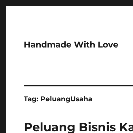
Handmade With Love
Tag:
PeluangUsaha
Peluang Bisnis K