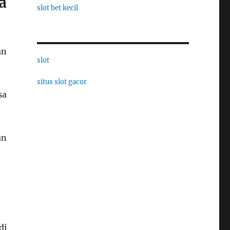
a
slot bet kecil
an
slot
situs slot gacor
sa
an
di