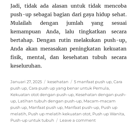
Jadi, tidak ada alasan untuk tidak mencoba
push-up sebagai bagian dari gaya hidup sehat.
Mulailah dengan jumlah yang sesuai
kemampuan Anda, lalu tingkatkan secara
bertahap. Dengan rutin melakukan push-up,
Anda akan merasakan peningkatan kekuatan
fisik, mental, dan kesehatan tubuh secara
keseluruhan.
Posted
Categories
Tags
Januari 27, 2025
kesehatan
5 manfaat push up
,
Cara
on
push up
,
Cara push up yang benar untuk Pemula
,
Kekuatan otot dengan push-up
,
Kesehatan dengan push-
up
,
Latihan tubuh dengan push-up
,
Macam-macam
push up
,
Manfaat push up
,
Manfaat push-up
,
Push up
melatih
,
Push up melatih kekuatan otot
,
Push up Wanita
,
on
Push-up untuk tubuh
Leave a comment
Manfaat
Push-