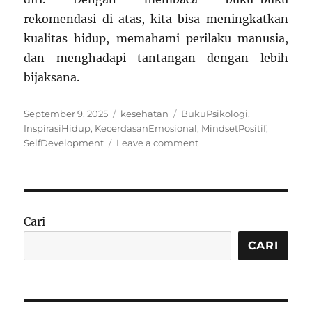
rekomendasi di atas, kita bisa meningkatkan
kualitas hidup, memahami perilaku manusia,
dan menghadapi tantangan dengan lebih
bijaksana.
Posted
Categories
Tags
September 9, 2025
kesehatan
BukuPsikologi
,
on
InspirasiHidup
,
KecerdasanEmosional
,
MindsetPositif
,
on
SelfDevelopment
Leave a comment
Buku
Psikologi
Rekomendasi:
Membuka
Wawasan
Cari
dan
Membantu
CARI
Kehidupan