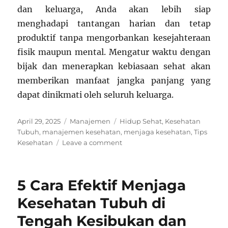
dan keluarga, Anda akan lebih siap
menghadapi tantangan harian dan tetap
produktif tanpa mengorbankan kesejahteraan
fisik maupun mental. Mengatur waktu dengan
bijak dan menerapkan kebiasaan sehat akan
memberikan manfaat jangka panjang yang
dapat dinikmati oleh seluruh keluarga.
Posted
Categories
Tags
April 29, 2025
Manajemen
Hidup Sehat
,
Kesehatan
on
Tubuh
,
manajemen kesehatan
,
menjaga kesehatan
,
Tips
on
Kesehatan
Leave a comment
Cara
Mengatur
Kesehatan
5 Cara Efektif Menjaga
Pribadi
dan
Kesehatan Tubuh di
Keluarga
Tengah Kesibukan dan
agar
Tetap