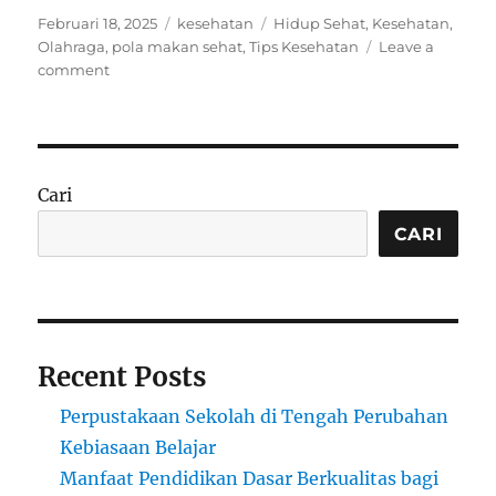
Posted
Categories
Tags
Februari 18, 2025
kesehatan
Hidup Sehat
,
Kesehatan
,
on
Olahraga
,
pola makan sehat
,
Tips Kesehatan
Leave a
on
comment
5
Cara
Efektif
Menjaga
Kesehatan
Cari
Tubuh
di
CARI
Tengah
Kesibukan
dan
Pola
Hidup
Recent Posts
yang
Padat
Perpustakaan Sekolah di Tengah Perubahan
Kebiasaan Belajar
Manfaat Pendidikan Dasar Berkualitas bagi