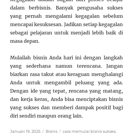
dalam berbisnis. Banyak pengusaha sukses
yang pernah mengalami kegagalan sebelum
mencapai kesuksesan. Jadikan setiap kegagalan
sebagai pelajaran untuk menjadi lebih baik di
masa depan.
Mulailah bisnis Anda hari ini dengan langkah
yang sederhana namun terencana. Jangan
biarkan rasa takut atau keraguan menghalangi
Anda untuk mengambil peluang yang ada.
Dengan ide yang tepat, rencana yang matang,
dan kerja keras, Anda bisa menciptakan bisnis
yang sukses dan memberi dampak positif bagi
diri sendiri maupun orang lain.
Posted
Categories
Tags
Januari 19, 2025
Bisnis
cara memulai bisnis sukses
,