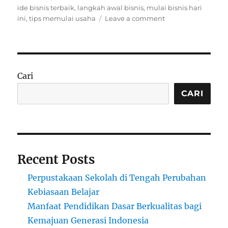
on
ide bisnis terbaik
,
langkah awal bisnis
,
mulai bisnis hari
on
ini
,
tips memulai usaha
Leave a comment
Mulailah
Bisnismu
Hari
Ini:
Langkah
Cari
Awal
Menuju
CARI
Kesuksesan
Recent Posts
Perpustakaan Sekolah di Tengah Perubahan
Kebiasaan Belajar
Manfaat Pendidikan Dasar Berkualitas bagi
Kemajuan Generasi Indonesia