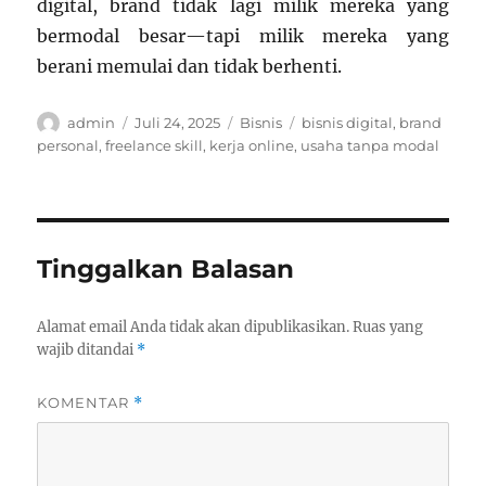
digital, brand tidak lagi milik mereka yang
bermodal besar—tapi milik mereka yang
berani memulai dan tidak berhenti.
Author
Posted
Categories
Tags
admin
Juli 24, 2025
Bisnis
bisnis digital
,
brand
on
personal
,
freelance skill
,
kerja online
,
usaha tanpa modal
Tinggalkan Balasan
Alamat email Anda tidak akan dipublikasikan.
Ruas yang
wajib ditandai
*
KOMENTAR
*