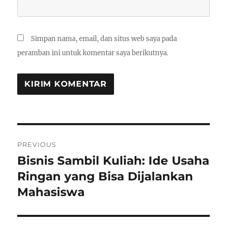
Simpan nama, email, dan situs web saya pada
peramban ini untuk komentar saya berikutnya.
Navigasi
PREVIOUS
pos
Bisnis Sambil Kuliah: Ide Usaha
Previous
post:
Ringan yang Bisa Dijalankan
Mahasiswa