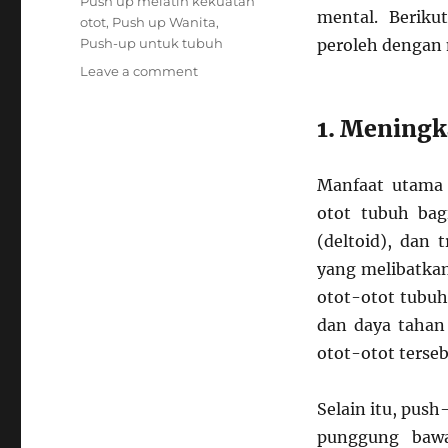
Push up melatih kekuatan
mental. Berik
otot
,
Push up Wanita
,
Push-up untuk tubuh
peroleh dengan 
on
Leave a comment
Manfaat
Push-
1. Meningk
Up
untuk
Kesehatan:
Manfaat utama
Latihan
otot tubuh bag
Sederhana
dengan
(deltoid), dan 
Segudang
yang melibatkan
Manfaat
otot-otot tubu
dan daya tahan
otot-otot terseb
Selain itu, push
punggung bawa