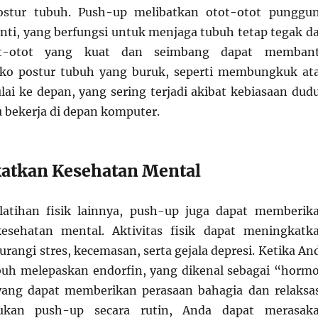
ostur tubuh. Push-up melibatkan otot-otot punggu
 inti, yang berfungsi untuk menjaga tubuh tetap tegak d
ot-otot yang kuat dan seimbang dapat memban
iko postur tubuh yang buruk, seperti membungkuk at
lai ke depan, yang sering terjadi akibat kebiasaan dud
u bekerja di depan komputer.
atkan Kesehatan Mental
 latihan fisik lainnya, push-up juga dapat memberik
esehatan mental. Aktivitas fisik dapat meningkatk
angi stres, kecemasan, serta gejala depresi. Ketika An
buh melepaskan endorfin, yang dikenal sebagai “horm
yang dapat memberikan perasaan bahagia dan relaksas
kan push-up secara rutin, Anda dapat merasak