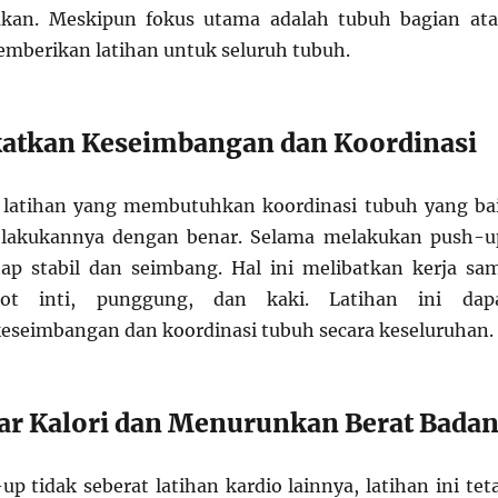
kan. Meskipun fokus utama adalah tubuh bagian ata
mberikan latihan untuk seluruh tubuh.
atkan Keseimbangan dan Koordinasi
 latihan yang membutuhkan koordinasi tubuh yang ba
lakukannya dengan benar. Selama melakukan push-u
ap stabil dan seimbang. Hal ini melibatkan kerja sa
tot inti, punggung, dan kaki. Latihan ini dap
seimbangan dan koordinasi tubuh secara keseluruhan.
r Kalori dan Menurunkan Berat Bada
p tidak seberat latihan kardio lainnya, latihan ini tet