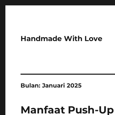
Handmade With Love
Bulan:
Januari 2025
Manfaat Push-Up