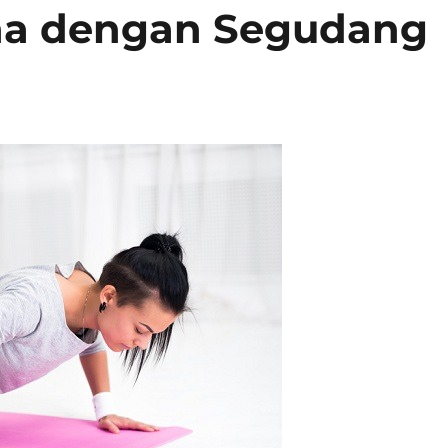
na dengan Segudang