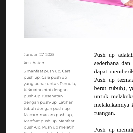
Posted
Januari 27, 2025
Push-up adala
on
Categories
kesehatan
sederhana dan 
Tags
5 manfaat push up
,
Cara
dapat memberik
push up
,
Cara push up
Push-up terma
yang benar untuk Pemula
,
berat tubuh), 
Kekuatan otot dengan
push-up
,
Kesehatan
untuk melakuk
dengan push-up
,
Latihan
melakukannya k
tubuh dengan push-up
,
ruangan.
Macam-macam push up
,
Manfaat push up
,
Manfaat
push-up
,
Push up melatih
,
Push-up memili