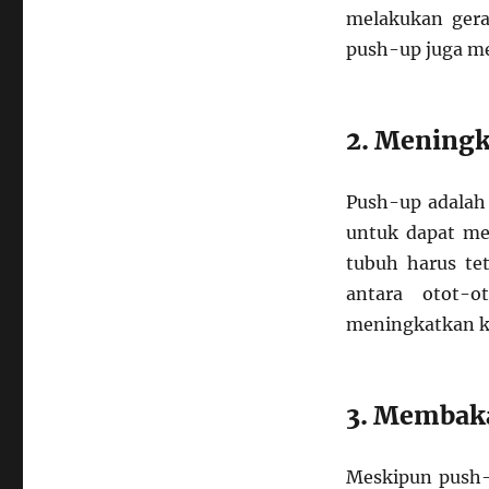
melakukan gera
push-up juga me
2. Meningk
Push-up adalah
untuk dapat me
tubuh harus tet
antara otot-o
meningkatkan ke
3. Membaka
Meskipun push-u