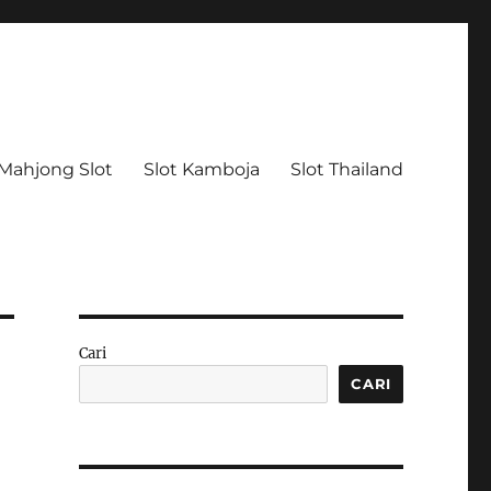
Mahjong Slot
Slot Kamboja
Slot Thailand
Cari
CARI