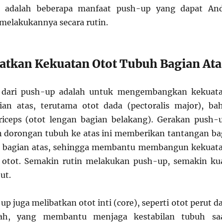
ut adalah beberapa manfaat push-up yang dapat An
melakukannya secara rutin.
atkan Kekuatan Otot Tubuh Bagian Ata
 dari push-up adalah untuk mengembangkan kekuat
ian atas, terutama otot dada (pectoralis major), ba
triceps (otot lengan bagian belakang). Gerakan push-
 dorongan tubuh ke atas ini memberikan tantangan ba
h bagian atas, sehingga membantu membangun kekuat
 otot. Semakin rutin melakukan push-up, semakin ku
ut.
-up juga melibatkan otot inti (core), seperti otot perut d
h, yang membantu menjaga kestabilan tubuh sa