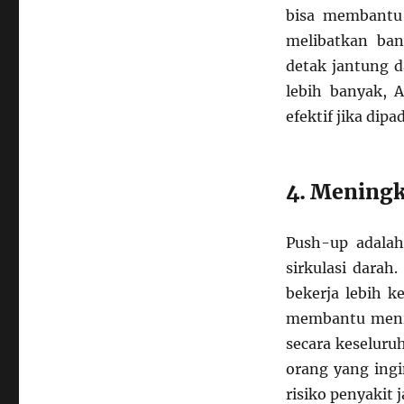
bisa membantu 
melibatkan ban
detak jantung 
lebih banyak,
efektif jika di
4. Meningk
Push-up adalah
sirkulasi darah
bekerja lebih 
membantu menin
secara keseluru
orang yang ing
risiko penyakit 