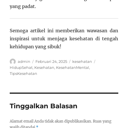
yang padat.
Semoga artikel ini memberikan wawasan dan
inspirasi untuk menjaga kesehatan di tengah
kehidupan yang sibuk!
Author
Posted
Categories
Tags
admin
Februari 24, 2025
kesehatan
on
HidupSehat
,
Kesehatan
,
KesehatanMental
,
TipsKesehatan
Tinggalkan Balasan
Alamat email Anda tidak akan dipublikasikan.
Ruas yang
wajib ditandai
*