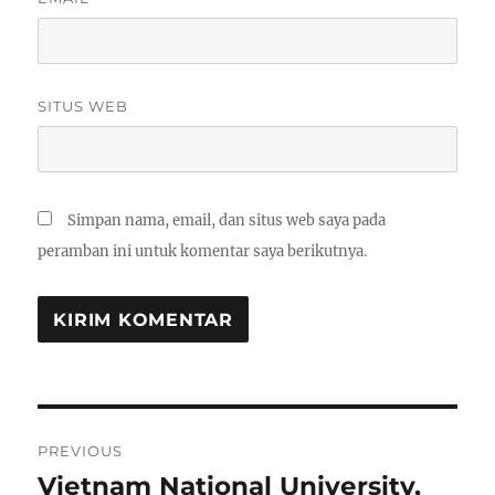
SITUS WEB
Simpan nama, email, dan situs web saya pada
peramban ini untuk komentar saya berikutnya.
Navigasi
PREVIOUS
pos
Vietnam National University,
Previous