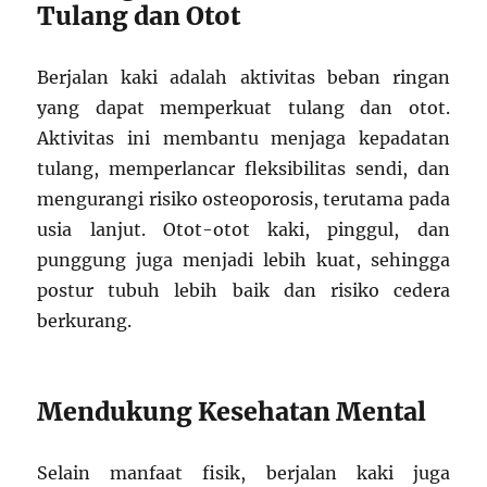
Tulang dan Otot
Berjalan kaki adalah aktivitas beban ringan
yang dapat memperkuat tulang dan otot.
Aktivitas ini membantu menjaga kepadatan
tulang, memperlancar fleksibilitas sendi, dan
mengurangi risiko osteoporosis, terutama pada
usia lanjut. Otot-otot kaki, pinggul, dan
punggung juga menjadi lebih kuat, sehingga
postur tubuh lebih baik dan risiko cedera
berkurang.
Mendukung Kesehatan Mental
Selain manfaat fisik, berjalan kaki juga