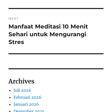
NEXT
Manfaat Meditasi 10 Menit
Next
post:
Sehari untuk Mengurangi
Stres
Archives
Juli 2026
Februari 2026
Januari 2026
Desember 2025