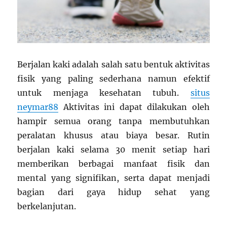
Berjalan kaki adalah salah satu bentuk aktivitas
fisik yang paling sederhana namun efektif
untuk menjaga kesehatan tubuh.
situs
neymar88
Aktivitas ini dapat dilakukan oleh
hampir semua orang tanpa membutuhkan
peralatan khusus atau biaya besar. Rutin
berjalan kaki selama 30 menit setiap hari
memberikan berbagai manfaat fisik dan
mental yang signifikan, serta dapat menjadi
bagian dari gaya hidup sehat yang
berkelanjutan.