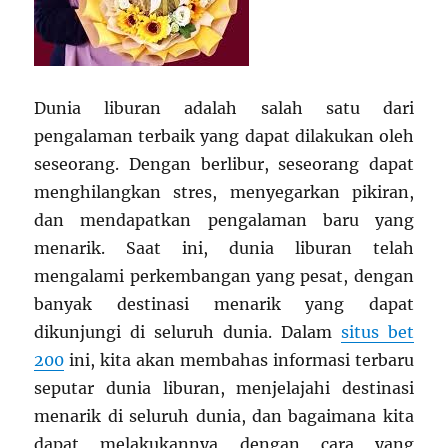
Dunia liburan adalah salah satu dari
pengalaman terbaik yang dapat dilakukan oleh
seseorang. Dengan berlibur, seseorang dapat
menghilangkan stres, menyegarkan pikiran,
dan mendapatkan pengalaman baru yang
menarik. Saat ini, dunia liburan telah
mengalami perkembangan yang pesat, dengan
banyak destinasi menarik yang dapat
dikunjungi di seluruh dunia. Dalam
situs bet
200
ini, kita akan membahas informasi terbaru
seputar dunia liburan, menjelajahi destinasi
menarik di seluruh dunia, dan bagaimana kita
dapat melakukannya dengan cara yang