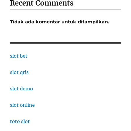
Recent Comments
Tidak ada komentar untuk ditampilkan.
slot bet
slot qris
slot demo
slot online
toto slot