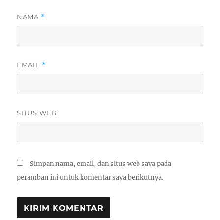
NAMA
*
EMAIL
*
SITUS WEB
Simpan nama, email, dan situs web saya pada
peramban ini untuk komentar saya berikutnya.