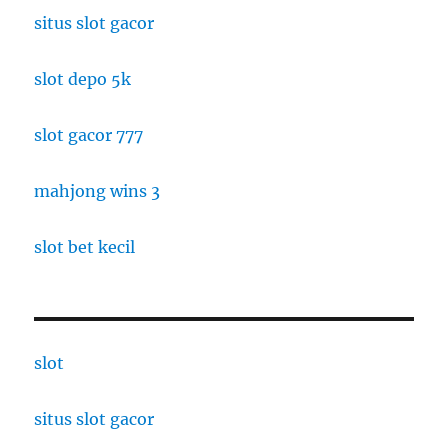
situs slot gacor
slot depo 5k
slot gacor 777
mahjong wins 3
slot bet kecil
slot
situs slot gacor