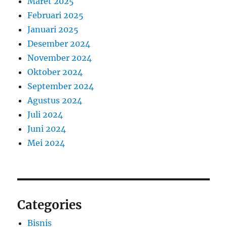
Maret 2025
Februari 2025
Januari 2025
Desember 2024
November 2024
Oktober 2024
September 2024
Agustus 2024
Juli 2024
Juni 2024
Mei 2024
Categories
Bisnis