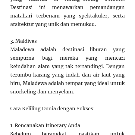
Destinasi ini menawarkan pemandangan
matahari terbenam yang spektakuler, serta
arsitektur yang unik dan memukau.
3. Maldives
Maladewa adalah destinasi liburan yang
sempurna bagi mereka yang mencari
keindahan alam yang tak tertandingi. Dengan
terumbu karang yang indah dan air laut yang
biru, Maladewa adalah tempat yang ideal untuk
snorkeling dan menyelam.
Cara Keliling Dunia dengan Sukses:
1. Rencanakan Itinerary Anda
Sebelum berangkat, pastikan untuk