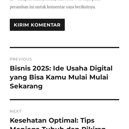
peramban ini untuk komentar saya berikutnya.
Navigasi
PREVIOUS
pos
Bisnis 2025: Ide Usaha Digital
Previous
post:
yang Bisa Kamu Mulai Mulai
Sekarang
NEXT
Kesehatan Optimal: Tips
Next
post: