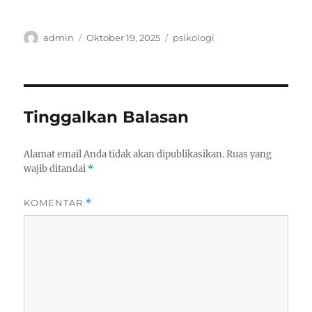
Author
Posted
Categories
admin
Oktober 19, 2025
psikologi
on
Tinggalkan Balasan
Alamat email Anda tidak akan dipublikasikan.
Ruas yang
wajib ditandai
*
KOMENTAR
*