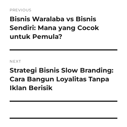
Navigasi
PREVIOUS
pos
Bisnis Waralaba vs Bisnis
Previous
post:
Sendiri: Mana yang Cocok
untuk Pemula?
NEXT
Strategi Bisnis Slow Branding:
Next
post:
Cara Bangun Loyalitas Tanpa
Iklan Berisik