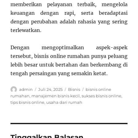
memberikan pelayanan terbaik, mengelola
keuangan dengan rapi, serta beradaptasi
dengan perubahan adalah rahasia yang sering
terlewatkan.
Dengan mengoptimalkan aspek-aspek
tersebut, bisnis online rumahan punya peluang
lebih besar untuk bertahan dan berkembang di
tengah persaingan yang semakin ketat.
Author
Posted
Categories
Tags
admin
Juli 24, 2025
Bisnis
bisnis online
on
rumahan
,
manajemen bisnis kecil
,
sukses bisnis online
,
tips bisnis online
,
usaha dari rumah
Tinggalkan Balasan