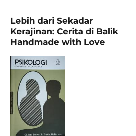
Handmade
With
Love:
Lebih dari Sekadar
Kenapa
Barang
Kerajinan: Cerita di Balik
Buatan
Handmade with Love
Tangan
Itu
Lebih
dari
Sekadar
Kado
—
Penuh
Cerita,
Ekologis,
dan
Tidak
Akan
Lekang
oleh
Waktu