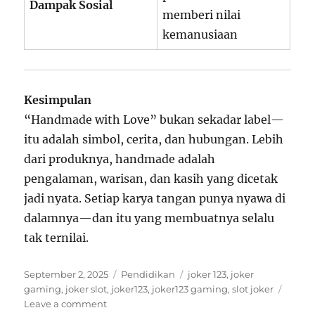
Dampak Sosial
memberi nilai
kemanusiaan
Kesimpulan
“Handmade with Love” bukan sekadar label—
itu adalah simbol, cerita, dan hubungan. Lebih
dari produknya, handmade adalah
pengalaman, warisan, dan kasih yang dicetak
jadi nyata. Setiap karya tangan punya nyawa di
dalamnya—dan itu yang membuatnya selalu
tak ternilai.
Posted
Categories
Tags
September 2, 2025
Pendidikan
joker 123
,
joker
on
gaming
,
joker slot
,
joker123
,
joker123 gaming
,
slot joker
on
Leave a comment