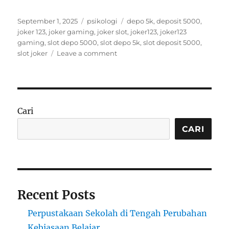
Posted
Categories
Tags
September 1, 2025
psikologi
depo 5k
,
deposit 5000
,
on
joker 123
,
joker gaming
,
joker slot
,
joker123
,
joker123
gaming
,
slot depo 5000
,
slot depo 5k
,
slot deposit 5000
,
on
slot joker
Leave a comment
Lebih
dari
Sekadar
Kerajinan:
Cerita
Cari
di
Balik
CARI
Handmade
with
Love
Recent Posts
Perpustakaan Sekolah di Tengah Perubahan
Kebiasaan Belajar