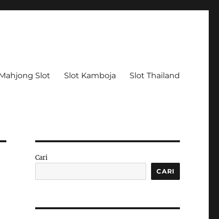
Mahjong Slot
Slot Kamboja
Slot Thailand
Cari
CARI