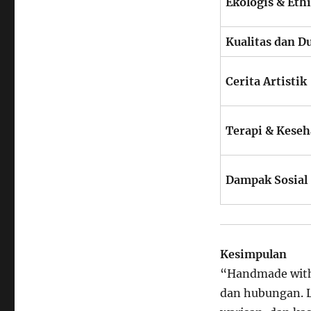
Ekologis & Ethi
Kualitas dan Du
Cerita Artistik
Terapi & Keseh
Dampak Sosial
Kesimpulan
“Handmade with 
dan hubungan. 