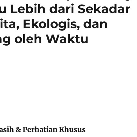
u Lebih dari Sekadar
a, Ekologis, dan
ng oleh Waktu
Kasih & Perhatian Khusus