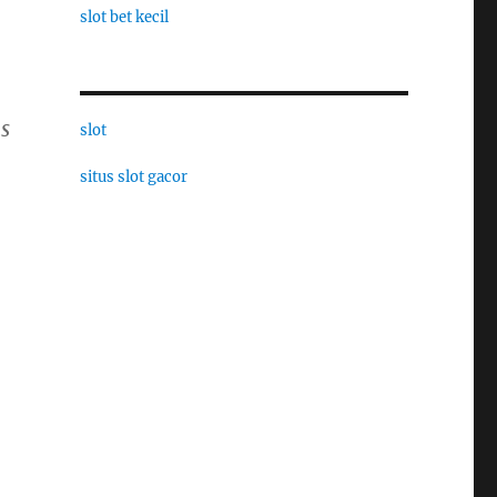
slot bet kecil
s
slot
situs slot gacor