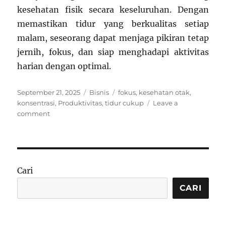
kesehatan fisik secara keseluruhan. Dengan
memastikan tidur yang berkualitas setiap
malam, seseorang dapat menjaga pikiran tetap
jernih, fokus, dan siap menghadapi aktivitas
harian dengan optimal.
Posted
Categories
Tags
September 21, 2025
Bisnis
fokus
,
kesehatan otak
,
on
konsentrasi
,
Produktivitas
,
tidur cukup
Leave a
on
comment
Manfaat
Tidur
Cukup
untuk
Menjaga
Cari
Konsentrasi
CARI