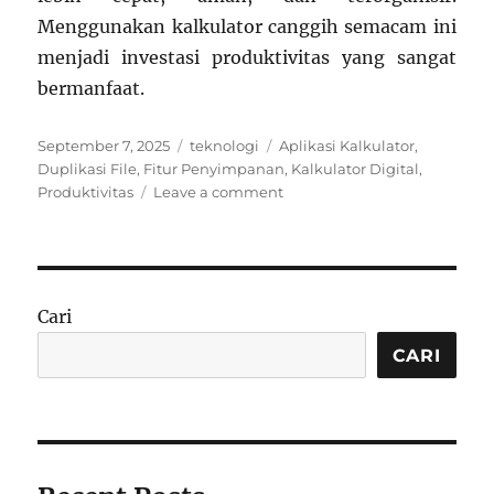
Menggunakan kalkulator canggih semacam ini
menjadi investasi produktivitas yang sangat
bermanfaat.
Posted
Categories
Tags
September 7, 2025
teknologi
Aplikasi Kalkulator
,
on
Duplikasi File
,
Fitur Penyimpanan
,
Kalkulator Digital
,
on
Produktivitas
Leave a comment
Aplikasi
Kalkulator
Canggih:
Simpan
Banyak
Cari
File
dan
CARI
Duplikasi
Praktis