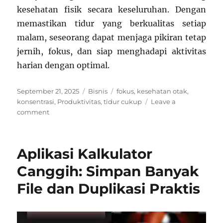
kesehatan fisik secara keseluruhan. Dengan
memastikan tidur yang berkualitas setiap
malam, seseorang dapat menjaga pikiran tetap
jernih, fokus, dan siap menghadapi aktivitas
harian dengan optimal.
Posted
Categories
Tags
September 21, 2025
Bisnis
fokus
,
kesehatan otak
,
on
konsentrasi
,
Produktivitas
,
tidur cukup
Leave a
on
comment
Manfaat
Tidur
Cukup
Aplikasi Kalkulator
untuk
Menjaga
Canggih: Simpan Banyak
Konsentrasi
File dan Duplikasi Praktis