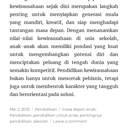
kewirausahaan sejak dini merupakan langkah
penting untuk menyiapkan generasi muda
yang mandiri, kreatif, dan siap menghadapi
tantangan masa depan. Dengan menanamkan
nilai-nilai kewirausahaan di usia sekolah,
anak-anak akan memiliki pondasi yang kuat
untuk mengembangkan potensi diri dan
menciptakan peluang di tengah dunia yang
semakin kompetitif. Pendidikan kewirausahaan
bukan hanya untuk mencetak pebisnis, tetapi
juga untuk membentuk karakter yang tangguh
dan berorientasi pada solusi.
Posted
Categories
Tags
Mei 2, 2025
Pendidikan
masa depan anak
,
on
Pendidikan
,
pendidikan untuk anak
,
pentingnya
on
pendidikan
,
sekolah
Leave a comment
Meningkatkan