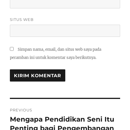
SITUS WEB
Simpan nama, email, dan situs web saya pada
peramban ini untuk komentar saya berikutnya.
Navigasi
PREVIOUS
pos
Mengapa Pendidikan Seni Itu
Previous
post:
Penting bagi Pengembangan