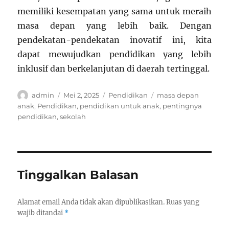
memiliki kesempatan yang sama untuk meraih
masa depan yang lebih baik. Dengan
pendekatan-pendekatan inovatif ini, kita
dapat mewujudkan pendidikan yang lebih
inklusif dan berkelanjutan di daerah tertinggal.
Author
Posted
Categories
Tags
admin
Mei 2, 2025
Pendidikan
masa depan
on
anak
,
Pendidikan
,
pendidikan untuk anak
,
pentingnya
pendidikan
,
sekolah
Tinggalkan Balasan
Alamat email Anda tidak akan dipublikasikan.
Ruas yang
wajib ditandai
*