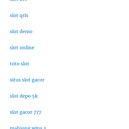
slot qris
slot demo
slot online
toto slot
situs slot gacor
slot depo 5k
slot gacor 777
mahjong wins 3