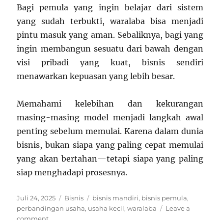
Bagi pemula yang ingin belajar dari sistem
yang sudah terbukti, waralaba bisa menjadi
pintu masuk yang aman. Sebaliknya, bagi yang
ingin membangun sesuatu dari bawah dengan
visi pribadi yang kuat, bisnis sendiri
menawarkan kepuasan yang lebih besar.
Memahami kelebihan dan kekurangan
masing-masing model menjadi langkah awal
penting sebelum memulai. Karena dalam dunia
bisnis, bukan siapa yang paling cepat memulai
yang akan bertahan—tetapi siapa yang paling
siap menghadapi prosesnya.
Posted
Categories
Tags
Juli 24, 2025
Bisnis
bisnis mandiri
,
bisnis pemula
,
on
perbandingan usaha
,
usaha kecil
,
waralaba
Leave a
on
comment