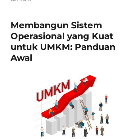
Bisnis
Waralaba
vs
Membangun Sistem
Bisnis
Sendiri:
Operasional yang Kuat
Mana
untuk UMKM: Panduan
yang
Cocok
Awal
untuk
Pemula?