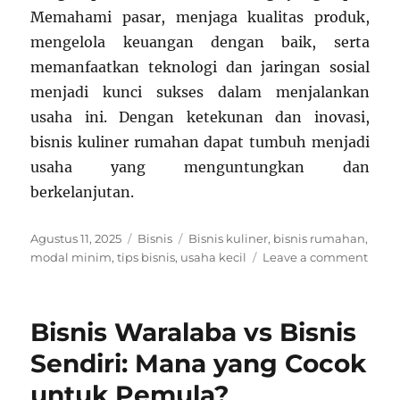
Memahami pasar, menjaga kualitas produk,
mengelola keuangan dengan baik, serta
memanfaatkan teknologi dan jaringan sosial
menjadi kunci sukses dalam menjalankan
usaha ini. Dengan ketekunan dan inovasi,
bisnis kuliner rumahan dapat tumbuh menjadi
usaha yang menguntungkan dan
berkelanjutan.
Posted
Categories
Tags
Agustus 11, 2025
Bisnis
Bisnis kuliner
,
bisnis rumahan
,
on
on
modal minim
,
tips bisnis
,
usaha kecil
Leave a comment
Tips
Memu
Bisni
Bisnis Waralaba vs Bisnis
Kulin
Rum
Sendiri: Mana yang Cocok
deng
untuk Pemula?
Moda