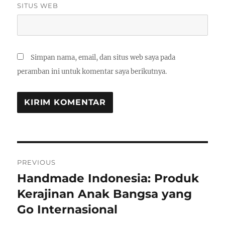
SITUS WEB
Simpan nama, email, dan situs web saya pada
peramban ini untuk komentar saya berikutnya.
Navigasi
PREVIOUS
pos
Handmade Indonesia: Produk
Previous
post:
Kerajinan Anak Bangsa yang
Go Internasional