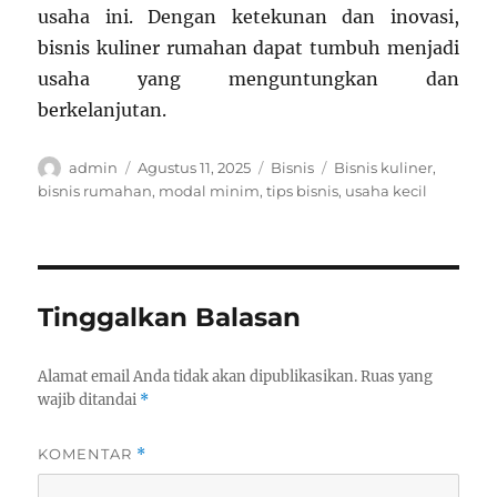
usaha ini. Dengan ketekunan dan inovasi,
bisnis kuliner rumahan dapat tumbuh menjadi
usaha yang menguntungkan dan
berkelanjutan.
Author
Posted
Categories
Tags
admin
Agustus 11, 2025
Bisnis
Bisnis kuliner
,
on
bisnis rumahan
,
modal minim
,
tips bisnis
,
usaha kecil
Tinggalkan Balasan
Alamat email Anda tidak akan dipublikasikan.
Ruas yang
wajib ditandai
*
KOMENTAR
*