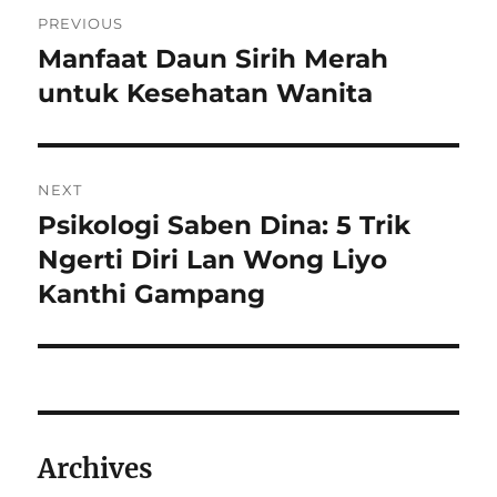
Navigasi
PREVIOUS
pos
Manfaat Daun Sirih Merah
Previous
post:
untuk Kesehatan Wanita
NEXT
Psikologi Saben Dina: 5 Trik
Next
post:
Ngerti Diri Lan Wong Liyo
Kanthi Gampang
Archives