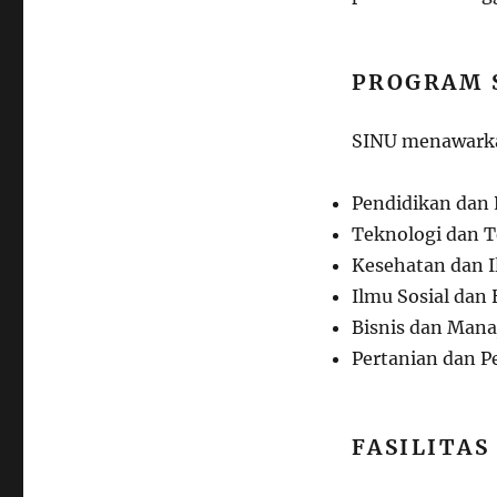
PROGRAM 
SINU menawarka
Pendidikan dan 
Teknologi dan 
Kesehatan dan 
Ilmu Sosial dan
Bisnis dan Man
Pertanian dan P
FASILITAS