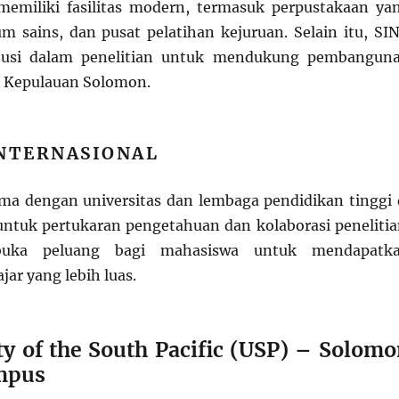
 memiliki fasilitas modern, termasuk perpustakaan ya
ium sains, dan pusat pelatihan kejuruan. Selain itu, SI
ibusi dalam penelitian untuk mendukung pembangun
i Kepulauan Solomon.
INTERNASIONAL
ma dengan universitas dan lembaga pendidikan tinggi 
 untuk pertukaran pengetahuan dan kolaborasi penelitia
uka peluang bagi mahasiswa untuk mendapatk
ar yang lebih luas.
ty of the South Pacific (USP) – Solom
mpus