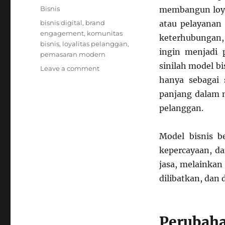
on
Categories
Bisnis
membangun loyal
Tags
bisnis digital
,
brand
atau pelayanan
engagement
,
komunitas
keterhubungan,
bisnis
,
loyalitas pelanggan
,
ingin menjadi p
pemasaran modern
sinilah model b
on
Leave a comment
Model
hanya sebagai 
Bisnis
panjang dalam
Berbasis
pelanggan.
Komunitas:
Cara
Baru
Model bisnis b
Bangun
kepercayaan, da
Loyalitas
Pelanggan
jasa, melainka
dilibatkan, dan 
Perubah