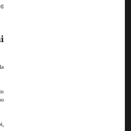
ng
i
la
in
au
i,