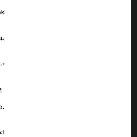
ak
an
ta
a.
ng
al