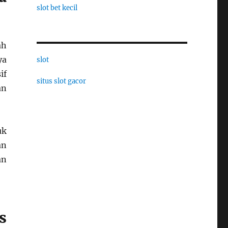
slot bet kecil
ah
ya
slot
if
situs slot gacor
an
uk
an
an
s